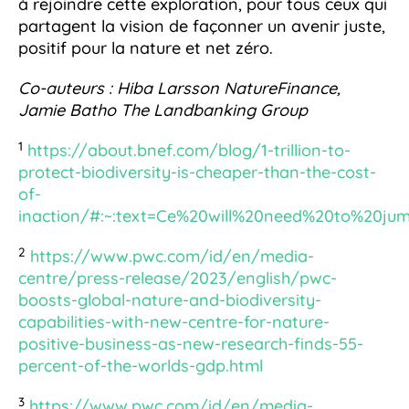
à rejoindre cette exploration, pour tous ceux qui
partagent la vision de façonner un avenir juste,
positif pour la nature et net zéro.
Co-auteurs : Hiba Larsson NatureFinance,
Jamie Batho The Landbanking Group
1
https://about.bnef.com/blog/1-trillion-to-
protect-biodiversity-is-cheaper-than-the-cost-
of-
inaction/#:~:text=Ce%20will%20need%20to%20j
2
https://www.pwc.com/id/en/media-
centre/press-release/2023/english/pwc-
boosts-global-nature-and-biodiversity-
capabilities-with-new-centre-for-nature-
positive-business-as-new-research-finds-55-
percent-of-the-worlds-gdp.html
3
https://www.pwc.com/id/en/media-