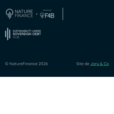
© NatureFinance 2026
Site de
Jory & Co