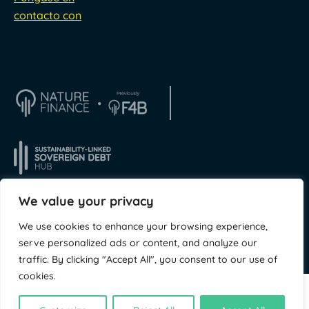
contacto con
We value your privacy
We use cookies to enhance your browsing experience,
© NatureFinance 2026
Sitio web de
Jory & Co
serve personalized ads or content, and analyze our
traffic. By clicking "Accept All", you consent to our use of
cookies.