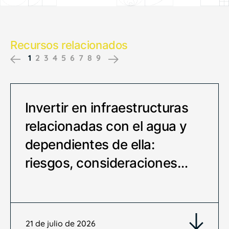
Recursos relacionados
1
2
3
4
5
6
7
8
9
Previous
Next
Invertir en infraestructuras
relacionadas con el agua y
dependientes de ella:
riesgos, consideraciones…
21 de julio de 2026