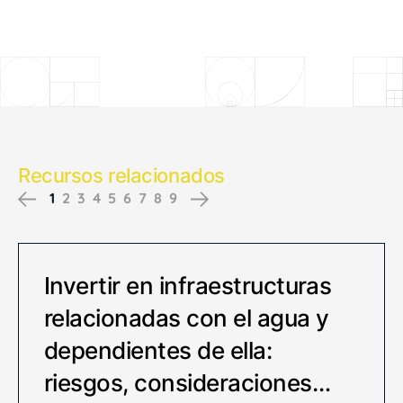
Recursos relacionados
1
2
3
4
5
6
7
8
9
Previous
Next
Invertir en infraestructuras
relacionadas con el agua y
dependientes de ella:
riesgos, consideraciones…