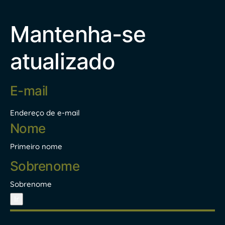
Mantenha-se
atualizado
Endereço
de
e-
mail
Endereço de e-mail
*
Nome
*
Primeiro nome
Sobrenome
Ir