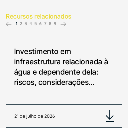
Recursos relacionados
1
2
3
4
5
6
7
8
9
Previous
Next
Investimento em
infraestrutura relacionada à
água e dependente dela:
riscos, considerações…
21 de julho de 2026