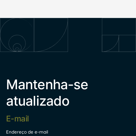
Mantenha-se
atualizado
Endereço
de
e-
mail
Endereço de e-mail
*