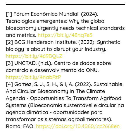
[1] Fórum Econômico Mundial. (2024).
Tecnologias emergentes: Why the global
bioeconomy urgently needs technical standards
and metrics.
https://bit.ly/48nq7e3
[2] BCG Henderson Institute. (2022). Synthetic
biology is about to disrupt your industry.
https://bit.ly/469BQLZ
[3] UNCTAD. (n.d.). Centro de dados sobre
comércio e desenvolvimento da ONU.
https://bit.ly/4nabRtP
[4] Gomez, S. J., S, H., & I, A. (2022). Sustainable
And Circular Bioeconomy In The Climate
Agenda - Opportunities To Transform Agrifood
Systems (Bioeconomia sustentável e circular na
agenda climática - oportunidades para
transformar os sistemas agroalimentares).
Roma: FAO.
https://doi.org/10.4060/cc2668en