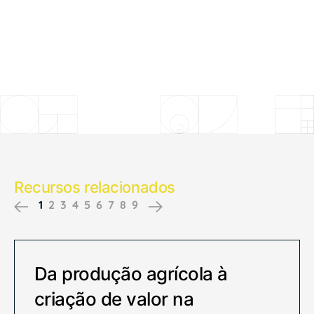
Recursos relacionados
1
2
3
4
5
6
7
8
9
Previous
Next
Da produção agrícola à
criação de valor na