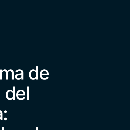
ima de
 del
: