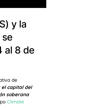
) y la
 se
 al 8 de
iativa de
 el capital del
ción soberana
ipo
Climate