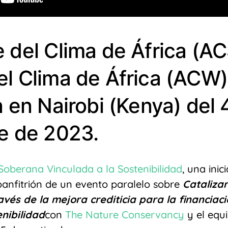
del Clima de África (ACS
l Clima de África (ACW)
 en Nairobi (Kenya) del 4
e de 2023.
oberana Vinculada a la Sostenibilidad
, una inic
oanfitrión de un evento paralelo sobre
Catalizar
avés de la mejora crediticia para la financia
enibilidad
con
The Nature Conservancy
y el equ