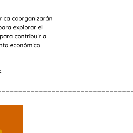
frica coorganizarán
para explorar el
para contribuir a
iento económico
s.
________________________________