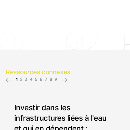
Ressources connexes
1
2
3
4
5
6
7
8
9
Previous
Next
Investir dans les
infrastructures liées à l'eau
et qui en dépendent :