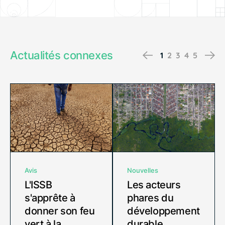
Actualités connexes
Previous
Ne
1
2
3
4
5
Avis
Nouvelles
L'ISSB
Les acteurs
s'apprête à
phares du
donner son feu
développement
vert à la
durable