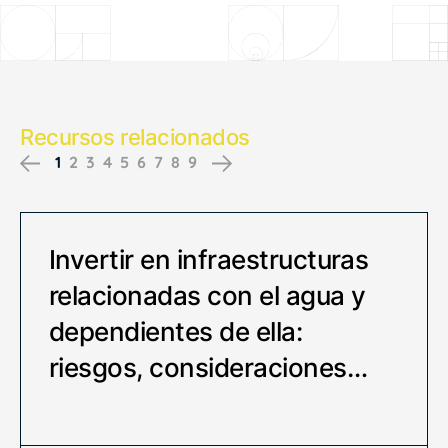
Recursos relacionados
1
2
3
4
5
6
7
8
9
Previous
Next
Invertir en infraestructuras
relacionadas con el agua y
dependientes de ella:
riesgos, consideraciones…