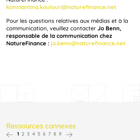
konstantina.koulouri@naturefinance.net
Pour les questions relatives aux médias et à la
communication, veuillez contacter
Jo Benn,
responsable de la communication chez
NatureFinance :
jo.benn@naturefinance.net
Ressources connexes
1
2
3
4
5
6
7
8
9
Previous
Next