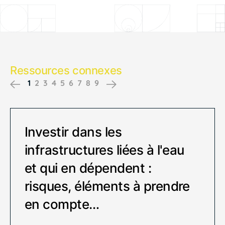
Ressources connexes
1
2
3
4
5
6
7
8
9
Previous
Next
Investir dans les
infrastructures liées à l'eau
et qui en dépendent :
risques, éléments à prendre
en compte…