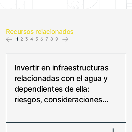
Recursos relacionados
1
2
3
4
5
6
7
8
9
Previous
Next
Invertir en infraestructuras
relacionadas con el agua y
dependientes de ella:
riesgos, consideraciones…