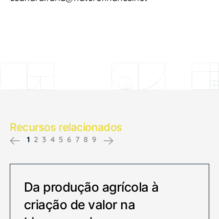
Recursos relacionados
1
2
3
4
5
6
7
8
9
Previous
Next
Da produção agrícola à
criação de valor na