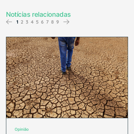
Notícias relacionadas
Previous
Next
1
2
3
4
5
6
7
8
9
Opinião