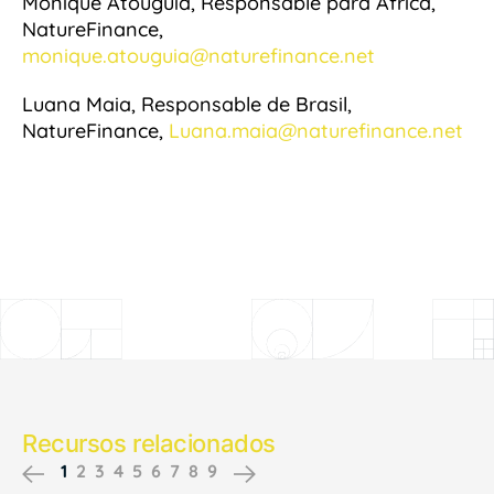
Monique Atouguia, Responsable para África,
NatureFinance,
monique.atouguia@naturefinance.net
Luana Maia, Responsable de Brasil,
NatureFinance,
Luana.maia@naturefinance.net
Recursos relacionados
1
2
3
4
5
6
7
8
9
Previous
Next