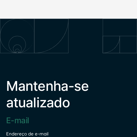
Mantenha-se
atualizado
Endereço
de
e-
mail
Endereço de e-mail
*