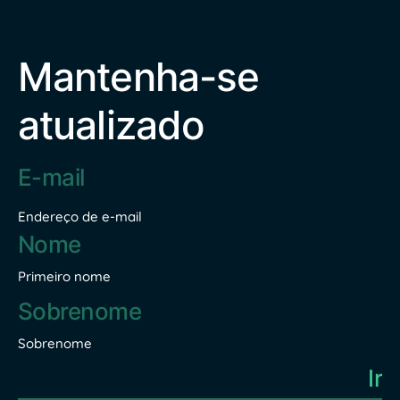
Mantenha-se
atualizado
Endereço
de
e-
mail
Endereço de e-mail
*
Nome
*
Primeiro nome
Sobrenome