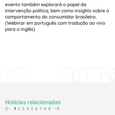
evento também explorará o papel da
intervenção política, bem como insights sobre o
comportamento do consumidor brasileiro.
(Webinar em português com tradução ao vivo
para o inglês)
Notícias relacionadas
Previous
Next
1
2
3
4
5
6
7
8
9