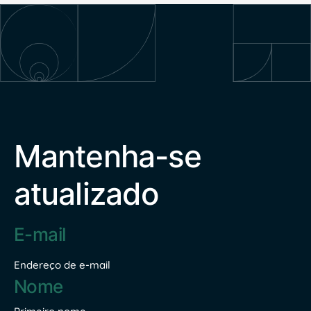
Mantenha-se
atualizado
Endereço
de
e-
mail
Endereço de e-mail
*
Nome
*